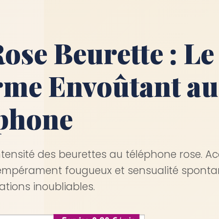
Rose Beurette : Le
me Envoûtant au
phone
ntensité des beurettes au téléphone rose. A
tempérament fougueux et sensualité spont
tions inoubliables.