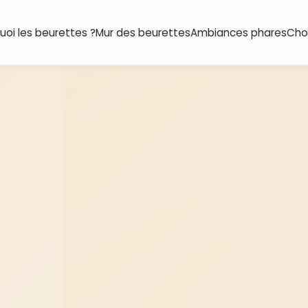
uoi les beurettes ?
Mur des beurettes
Ambiances phares
Choi