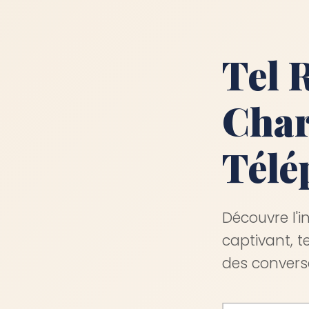
Tel 
Char
Télé
Découvre l'i
captivant, 
des conversa