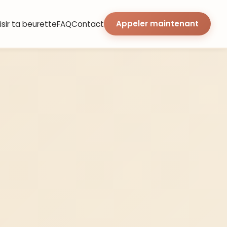
Appeler maintenant
sir ta beurette
FAQ
Contact