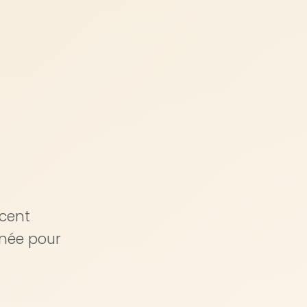
ccent
anée pour